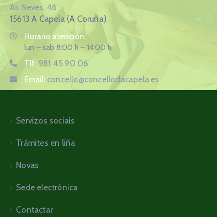
As Neves, 46
15613 A Capela (A Coruña)
Horario atención:
lun – sab 8:00 h – 14:00 h
Tlf:
981 45 90 06
Email:
concello@concellodacapela.es
Servizos sociais
Trámites en liña
Novas
Sede electrónica
Contactar