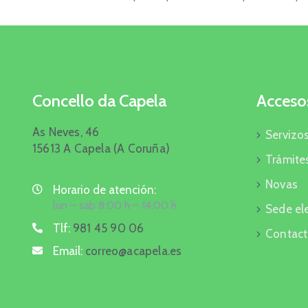
Concello da Capela
Acceso
As Neves, 46
Servizos
15613 A Capela (A Coruña)
Trámites
Novas
Horario de atención:
lun – sab 8:00 h – 14:00 h
Sede el
Tlf:
981 45 90 06
Contact
Email:
correo@acapela.es