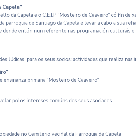
a Capela”
lo da Capela e o C.E.I.P “Mosteiro de Caaveiro” có fin de x
 da parroquia de Santiago da Capela e levar a cabo a sua reh
 dende entón nun referente nas programación culturais e 
des lúdicas para os seus socios; actividades que realiza nas
iro”
de ensinanza primaria “Mosteiro de Caaveiro”
velar polos intereses comúns dos seus asociados.
piedade no Cemiterio veciñal da Parroquia de Capela