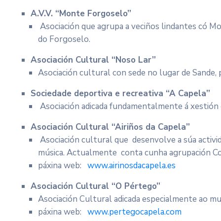
A.V.V. “Monte Forgoselo”
Asociación que agrupa a veciños lindantes có M
do Forgoselo.
Asociación Cultural “Noso Lar”
Asociación cultural con sede no lugar de Sande, 
Sociedade deportiva e recreativa “A Capela”
Asociación adicada fundamentalmente á xestión do
Asociación Cultural “Airiños da Capela”
Asociación cultural que desenvolve a súa activi
música. Actualmente conta cunha agrupación Co
páxina web:
www.airinosdacapela.es
Asociación Cultural “O Pértego”
Asociación Cultural adicada especialmente ao mund
páxina web:
www.pertegocapela.com