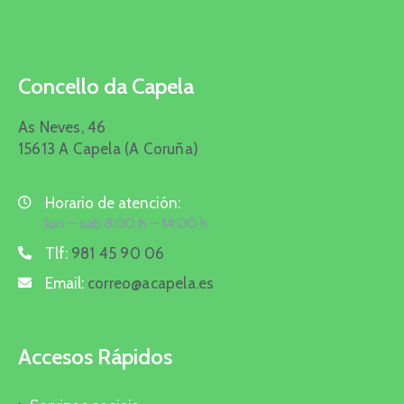
Concello da Capela
As Neves, 46
15613 A Capela (A Coruña)
Horario de atención:
lun – sab 8:00 h – 14:00 h
Tlf:
981 45 90 06
Email:
correo@acapela.es
Accesos Rápidos