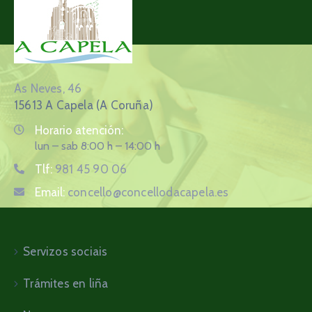
As Neves, 46
15613 A Capela (A Coruña)
Horario atención:
lun – sab 8:00 h – 14:00 h
Tlf:
981 45 90 06
Email:
concello@concellodacapela.es
Servizos sociais
Trámites en liña