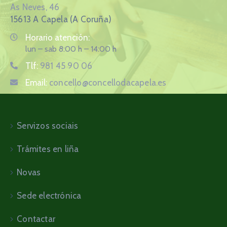
As Neves, 46
15613 A Capela (A Coruña)
Horario atención:
lun – sab 8:00 h – 14:00 h
Tlf:
981 45 90 06
Email:
concello@concellodacapela.es
Servizos sociais
Trámites en liña
Novas
Sede electrónica
Contactar