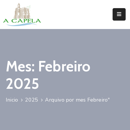
Inicio
Concello
Situación
Mes:
Febreiro
Servizos
2025
Turismo
Directorio
Inicio
2025
Arquivo por mes Febreiro"
Trámites
Novas