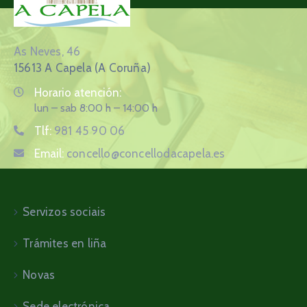
As Neves, 46
15613 A Capela (A Coruña)
Horario atención:
lun – sab 8:00 h – 14:00 h
Tlf:
981 45 90 06
Email:
concello@concellodacapela.es
Servizos sociais
Trámites en liña
Novas
Sede electrónica