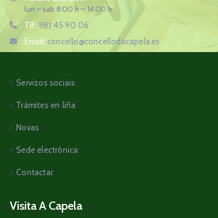
lun – sab 8:00 h – 14:00 h
Tlf:
981 45 90 06
Email:
concello@concellodacapela.es
Servizos sociais
Trámites en liña
Novas
Sede electrónica
Contactar
Visita A Capela