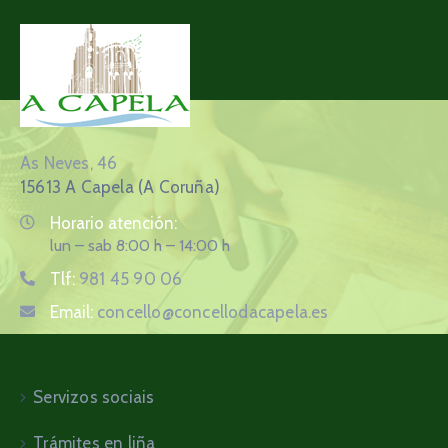
As Neves, 46
15613 A Capela (A Coruña)
Horario atención:
lun – sab 8:00 h – 14:00 h
Tlf:
981 45 90 06
Email:
concello@concellodacapela.es
Servizos sociais
Trámites en liña