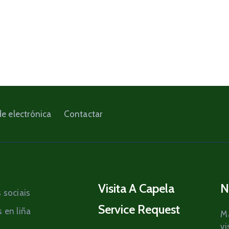
e electrónica
Contactar
Visita A Capela
N
 sociais
Service Request
 en liña
Ma
vi