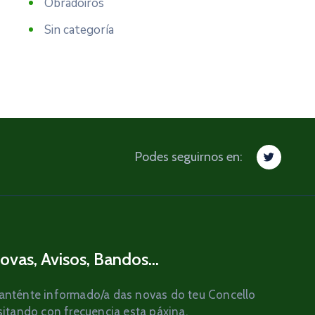
Obradoiros
Sin categoría
Podes seguirnos en:
ovas, Avisos, Bandos...
nténte informado/a das novas do teu Concello
sitando con frecuencia esta páxina.