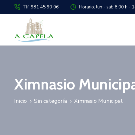
Tlf: 981 45 90 06
Horario: lun - sab 8:00 h - 
Ximnasio Municip
Inicio
Sin categoría
Ximnasio Municipal