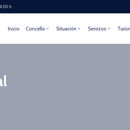
14:00 h
Inicio
Concello
Situación
Servizos
Turis
al