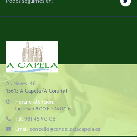
Podes seguirnos en:
As Neves, 46
15613 A Capela (A Coruña)
Horario atención:
lun – sab 8:00 h – 14:00 h
Tlf:
981 45 90 06
Email:
concello@concellodacapela.es