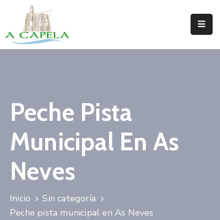
Inicio
Concello
Situación
Peche Pista
Servizos
Municipal En As
Turismo
Directorio
Neves
Trámites
Inicio
Sin categoría
Novas
Peche pista municipal en As Neves