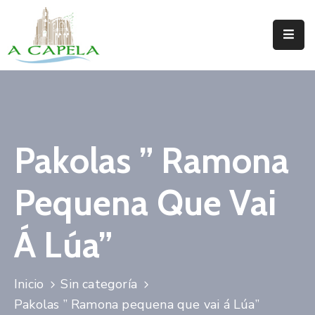
Inicio
Concello
Situación
Pakolas ” Ramona
Servizos
Pequena Que Vai
Turismo
Directorio
Á Lúa”
Trámites
Inicio
Sin categoría
Novas
Pakolas ” Ramona pequena que vai á Lúa”