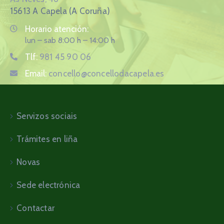
15613 A Capela (A Coruña)
Horario atención:
lun – sab 8:00 h – 14:00 h
Tlf:
981 45 90 06
Email:
concello@concellodacapela.es
Servizos sociais
Trámites en liña
Novas
Sede electrónica
Contactar