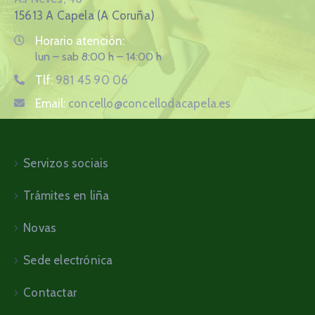
15613 A Capela (A Coruña)
Horario atención:
lun – sab 8:00 h – 14:00 h
Tlf:
981 45 90 06
Email:
concello@concellodacapela.es
Servizos sociais
Trámites en liña
Novas
Sede electrónica
Contactar