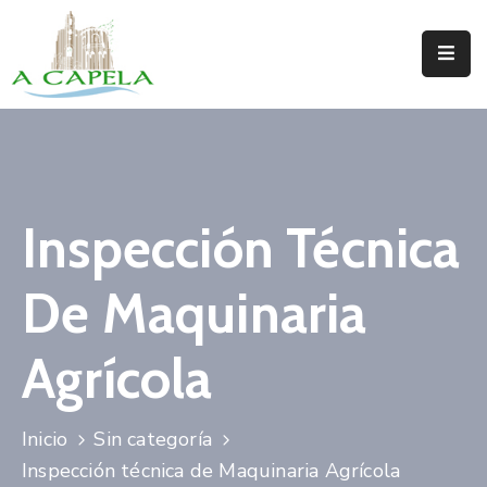
Inicio
Concello
Situación
Inspección Técnica
Servizos
De Maquinaria
Turismo
Directorio
Agrícola
Trámites
Inicio
Sin categoría
Novas
Inspección técnica de Maquinaria Agrícola