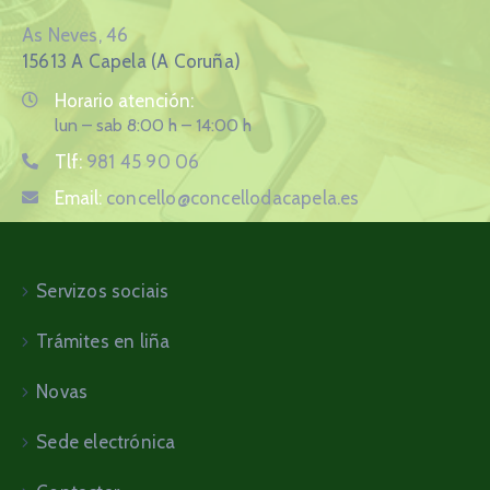
As Neves, 46
15613 A Capela (A Coruña)
Horario atención:
lun – sab 8:00 h – 14:00 h
Tlf:
981 45 90 06
Email:
concello@concellodacapela.es
Servizos sociais
Trámites en liña
Novas
Sede electrónica