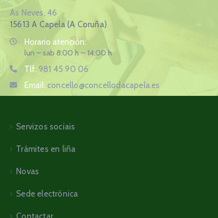
As Neves, 46
15613 A Capela (A Coruña)
Horario atención:
lun – sab 8:00 h – 14:00 h
Tlf:
981 45 90 06
Email:
concello@concellodacapela.es
Servizos sociais
Trámites en liña
Novas
Sede electrónica
Contactar