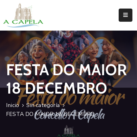
Inicio
Concello
Situación
FESTA DO MAIOR
Servizos
18 DECEMBRO
Turismo
Directorio
Inicio
Sin categoría
Trámites
FESTA DO MAIOR 18 DECEMBRO
Novas