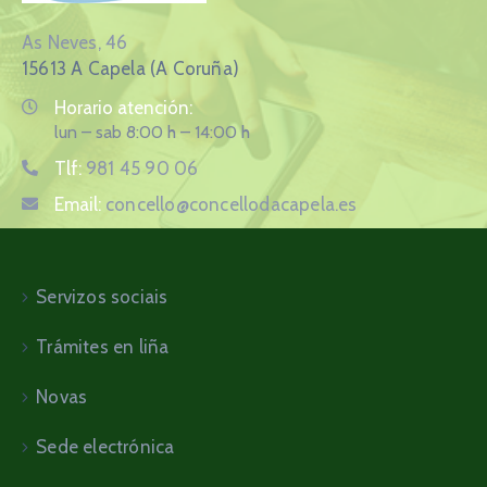
As Neves, 46
15613 A Capela (A Coruña)
Horario atención:
lun – sab 8:00 h – 14:00 h
Tlf:
981 45 90 06
Email:
concello@concellodacapela.es
Servizos sociais
Trámites en liña
Novas
Sede electrónica