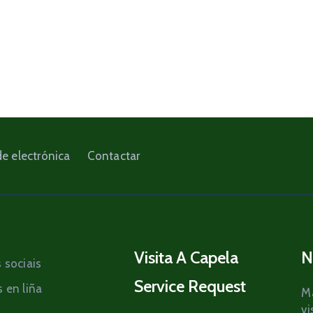
e electrónica
Contactar
Visita A Capela
N
 sociais
Service Request
 en liña
Ma
vi