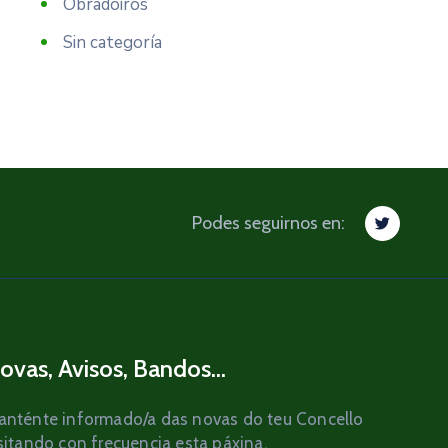
Obradoiros
Sin categoría
Podes seguirnos en:
ovas, Avisos, Bandos...
nténte informado/a das novas do teu Concello
sitando con frecuencia esta páxina.