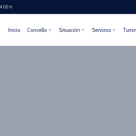
14:00 h
Inicio
Concello
Situación
Servizos
Turis