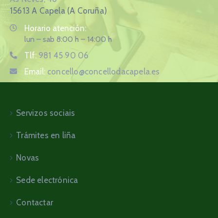
15613 A Capela (A Coruña)
Horario atención:
lun – sab 8:00 h – 14:00 h
Tlf:
981 45 90 06
Email:
concello@concellodacapela.es
Servizos sociais
Trámites en liña
Novas
Sede electrónica
Contactar