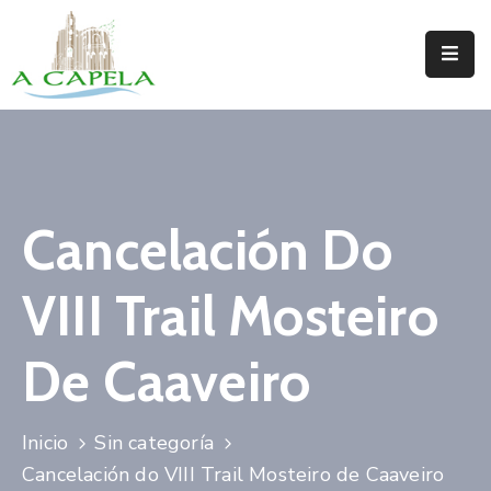
Inicio
Concello
Situación
Cancelación Do
Servizos
VIII Trail Mosteiro
Turismo
Directorio
De Caaveiro
Trámites
Inicio
Sin categoría
Novas
Cancelación do VIII Trail Mosteiro de Caaveiro