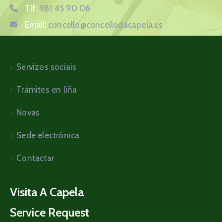
Tlf:
981 45 90 06
Email:
concello@concellodacapela.es
Servizos sociais
Trámites en liña
Novas
Sede electrónica
Contactar
Visita A Capela
Service Request