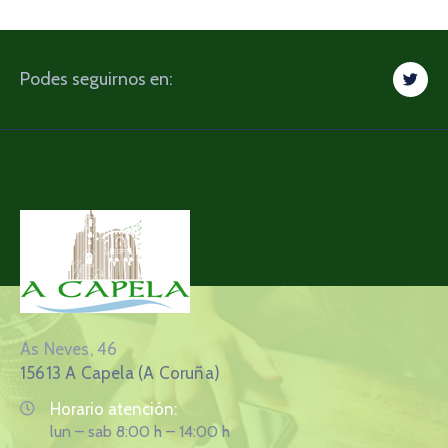
Podes seguirnos en:
As Neves, 46
15613 A Capela (A Coruña)
Horario atención:
lun – sab 8:00 h – 14:00 h