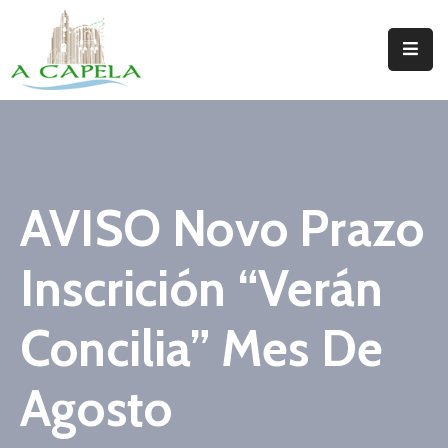
Inicio
Concello
Situación
AVISO Novo Prazo
Servizos
Inscrición “Verán
Turismo
Directorio
Concilia” Mes De
Trámites
Agosto
Novas