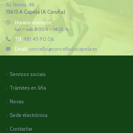
As Neves, 46
15613 A Capela (A Coruña)
Horario atención:
lun – sab 8:00 h – 14:00 h
Tlf:
981 45 90 06
Email:
concello@concellodacapela.es
Servizos sociais
Trámites en liña
Novas
Sede electrónica
Contactar