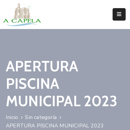
Inicio
Concello
Situación
APERTURA
Servizos
PISCINA
Turismo
Directorio
MUNICIPAL 2023
Trámites
Inicio
Sin categoría
Novas
APERTURA PISCINA MUNICIPAL 2023