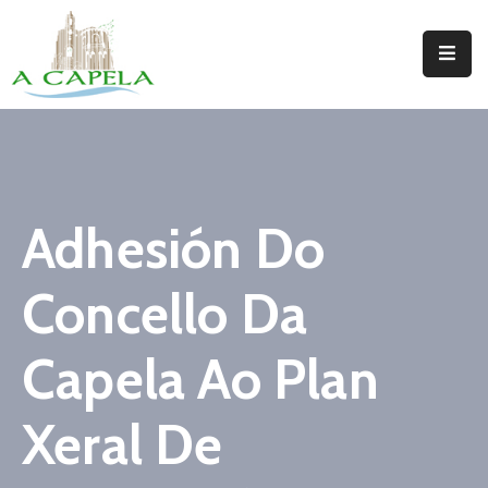
Inicio
Concello
Situación
Adhesión Do
Servizos
Concello Da
Turismo
Directorio
Capela Ao Plan
Trámites
Xeral De
Novas