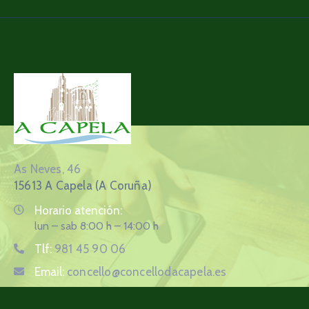
As Neves, 46
15613 A Capela (A Coruña)
Horario atención:
lun – sab 8:00 h – 14:00 h
Tlf:
981 45 90 06
Email:
concello@concellodacapela.es