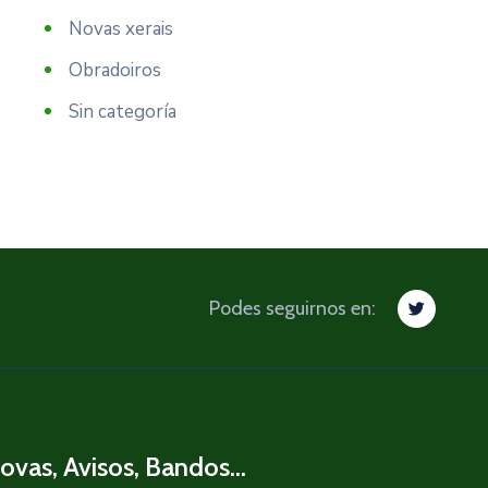
Novas xerais
Obradoiros
Sin categoría
Podes seguirnos en:
ovas, Avisos, Bandos...