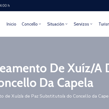
14:00 h
Inicio
Concello
Situación
Servizos
Turis
eamento De Xuíz/a 
oncello Da Capela
 de Xuíz/a de Paz Substituto/a do Concello da Cape