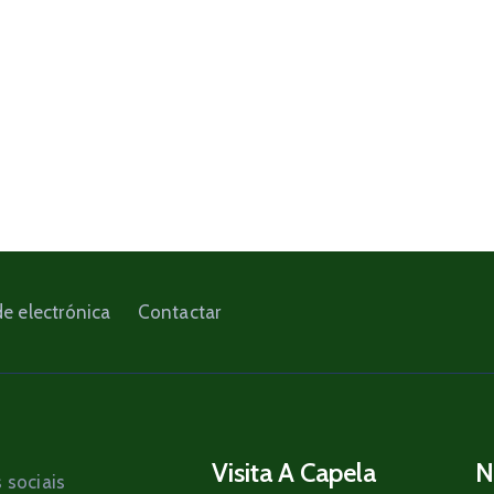
e electrónica
Contactar
Visita A Capela
N
 sociais