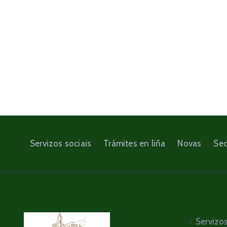
Servizos sociais
Trámites en liña
Novas
Sed
Servizos