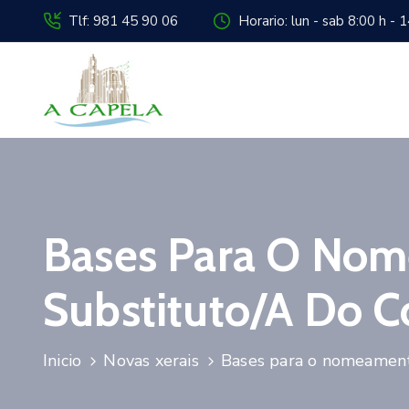
Tlf: 981 45 90 06
Horario: lun - sab 8:00 h - 
Bases Para O Nom
Substituto/a Do C
Inicio
Novas xerais
Bases para o nomeamento