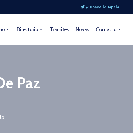
@ConcelloCapela
mo
Directorio
Trámites
Novas
Contacto
De Paz
la