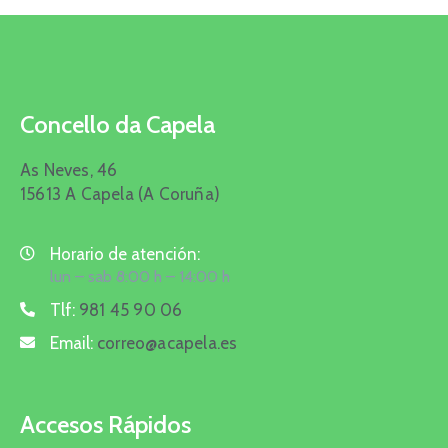
Concello da Capela
As Neves, 46
15613 A Capela (A Coruña)
Horario de atención:
lun – sab 8:00 h – 14:00 h
Tlf:
981 45 90 06
Email:
correo@acapela.es
Accesos Rápidos